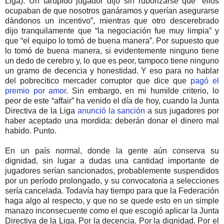
Liga). Un tarúpido jugador dijo sin ruborizarse que “ellos
ocupaban de que nosotros ganáramos y querían asegurarse
dándonos un incentivo”, mientras que otro descerebrado
dijo tranquilamente que “la negociación fue muy limpia” y
que “el equipo lo tomó de buena manera”. Por supuesto que
lo tomó de buena manera, si evidentemente ninguno tiene
un dedo de cerebro y, lo que es peor, tampoco tiene ninguno
un gramo de decencia y honestidad. Y eso para no hablar
del pobrecitico mercader corruptor que dice que
pagó el
premio por amor
. Sin embargo, en mi humilde criterio, lo
peor de este “affair” ha venido el día de hoy, cuando la Junta
Directiva de la Liga
anunció la sanción
a sus jugadores por
haber aceptado una mordida: deberán donar el dinero mal
habido. Punto.
En un país normal, donde la gente aún conserva su
dignidad, sin lugar a dudas una cantidad importante de
jugadores serían sancionados, probablemente suspendidos
por un período prolongado, y su convocatoria a selecciones
sería cancelada. Todavía hay tiempo para que la Federación
haga algo al respecto, y que no se quede esto en un simple
manazo inconsecuente como el que escogió aplicar la Junta
Directiva de la Liga. Por la decencia. Por la dignidad. Por el