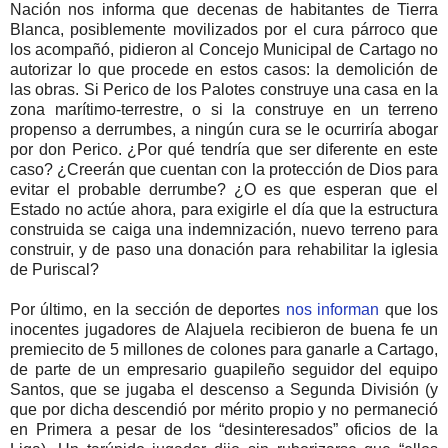
Nación nos informa que decenas de habitantes de Tierra
Blanca, posiblemente movilizados por el cura párroco que
los acompañó, pidieron al Concejo Municipal de Cartago no
autorizar lo que procede en estos casos: la demolición de
las obras. Si Perico de los Palotes construye una casa en la
zona marítimo-terrestre, o si la construye en un terreno
propenso a derrumbes, a ningún cura se le ocurriría abogar
por don Perico. ¿Por qué tendría que ser diferente en este
caso? ¿Creerán que cuentan con la protección de Dios para
evitar el probable derrumbe? ¿O es que esperan que el
Estado no actúe ahora, para exigirle el día que la estructura
construida se caiga una indemnización, nuevo terreno para
construir, y de paso una donación para rehabilitar la iglesia
de Puriscal?
Por último, en la sección de deportes
nos informan
que los
inocentes jugadores de Alajuela recibieron de buena fe un
premiecito de 5 millones de colones para ganarle a Cartago,
de parte de un empresario guapileño seguidor del equipo
Santos, que se jugaba el descenso a Segunda División (y
que por dicha descendió por mérito propio y no permaneció
en Primera a pesar de los “desinteresados” oficios de la