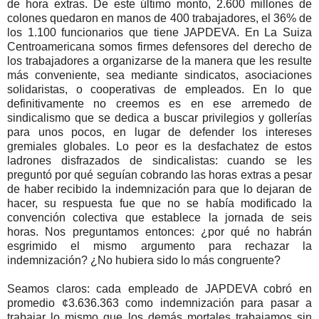
de hora extras. De este último monto, 2.600 millones de
colones quedaron en manos de 400 trabajadores, el 36% de
los 1.100 funcionarios que tiene JAPDEVA. En La Suiza
Centroamericana somos firmes defensores del derecho de
los trabajadores a organizarse de la manera que les resulte
más conveniente, sea mediante sindicatos, asociaciones
solidaristas, o cooperativas de empleados. En lo que
definitivamente no creemos es en ese arremedo de
sindicalismo que se dedica a buscar privilegios y gollerías
para unos pocos, en lugar de defender los intereses
gremiales globales. Lo peor es la desfachatez de estos
ladrones disfrazados de sindicalistas: cuando se les
preguntó por qué seguían cobrando las horas extras a pesar
de haber recibido la indemnización para que lo dejaran de
hacer, su respuesta fue que no se había modificado la
convención colectiva que establece la jornada de seis
horas. Nos preguntamos entonces: ¿por qué no habrán
esgrimido el mismo argumento para rechazar la
indemnización? ¿No hubiera sido lo más congruente?
Seamos claros: cada empleado de JAPDEVA cobró en
promedio ¢3.636.363 como indemnización para pasar a
trabajar lo mismo que los demás mortales trabajamos sin