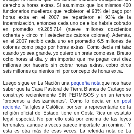
derecho a horas extras. Si asumimos que los mismos 400
funcionarios muelleros que recibieron el 93% del pago por
horas extra en el 2007 se repartieron el 93% de la
indemnización, entonces cada uno de ellos habría cobrado
en promedio ¢9.285.714 (nueve millones doscientos
ochenta y cinco mil setecientos catorce colones). Además,
en el 2007 recibió cada uno en promedio 6.5 millones de
colones como pago por horas extras. Como decía mi tata:
cuando yo sea grande, yo quiero un brete como ese. Breteo
ocho horas al día, y sin importar que me pagan casi diez
millones por hacerlo sin cobrar horas extras, cobro otros
seis millones quinientos mil por concepto de horas extra.
Luego sigue en La Nación una
pequeña nota
que nos hace
saber que la Casa Pastoral de Tierra Blanca de Cartago se
construyó recientemente SIN PERMISOS y en un terreno
“propenso a deslizamientos”. Como lo decía en un
post
reciente
, “la Iglesia Católica, por ser la representante de la
religión oficial del Estado, tiene en Costa Rica un estatuto
legal especial. No por ello está por encima de las leyes
terrenales, aunque a veces parece importarle un comino.” Y
esta es otra más de esas veces. La referida nota de La