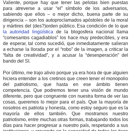
Valiente, porque hay que tener las pelotas bien puestas
para atreverse a usar “el” símbolo de los adversarios,
sabiendo que ellos – o mejor dicho, buena parte de su
dirigencia – son los autoproclamados apóstoles de la moral
y mártires del (des?)orden público. Esa condición de lo que
la autoridad lingüística
de la blogosfera nacional llama
“comesantos cagadiablos” los hace muy predecibles, y era
de esperar, tal como sucedió, que inmediatamente salieran
a echarse la llorada por el “robo” de la imagen, a criticar la
“falta de creatividad”, y a acusar la “desesperación” del
bando del SI.
Por último, me trajo alivio porque ya era hora de que alguien
hiciera entender a los cretinos que creen tener el monopolio
del patriotismo, que hasta en ese ámbito tienen
competencia. Que podremos tener una visión de mundo
diferente, pero que congruente con nuestra forma de ver las
cosas, queremos lo mejor para el país. Que la mayoría de
nosotros es patriota y honesta, como estoy seguro que es la
mayoría de ellos también. Que mostramos nuestro
patriotismo, entre muchas otras formas, trabajando todos los
días para hacer progresar a nuestro país, respetando a sus